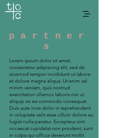
partner
s
Lorem ipsum dolor sit amet,
consectetur adipiscing elit, sed do
eiusmod tempor incididunt ut labore
et dolore magna aliqua. Ut enim ad
minim veniam, quis nostrud
exercitation ullamco laboris nisi ut
aliquip ex ea commodo consequat.
Duis aute irure dolor in reprehenderit
in voluptate velit esse cillum dolore eu
fugiat nulla pariatur. Excepteur sint
occaecat cupidatat non proident, sunt
in culpa qui officia deserunt mollit